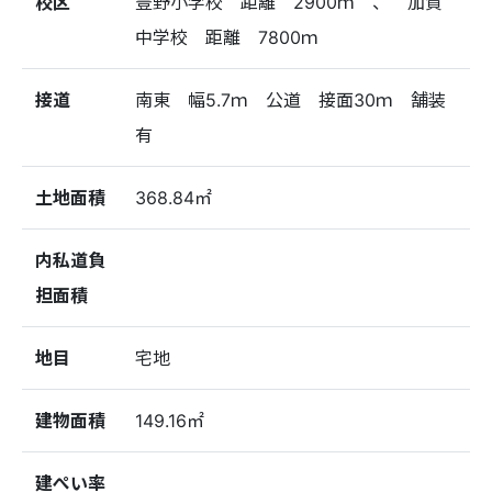
校区
豊野小学校 距離 2900ｍ 、 加賀
中学校 距離 7800ｍ
接道
南東 幅5.7ｍ 公道 接面30ｍ 舗装
有
土地面積
368.84㎡
内私道負
担面積
地目
宅地
建物面積
149.16㎡
建ぺい率